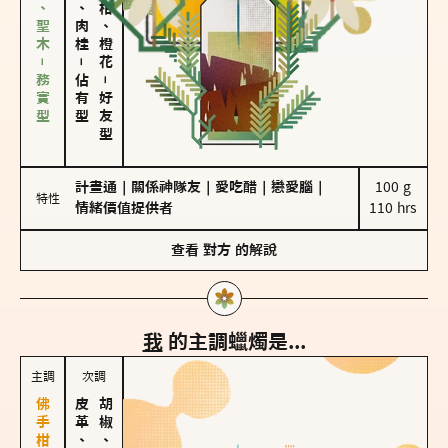
雪松、聖木－務實型
胡椒、肉桂
佛手柑、橙花
－
佔有型
－
好友型
計畫通
｜
關係神隊友
｜
愛吃醋
｜
戀愛腦
｜
100 g

特性
情緒價值提供者
110 hrs
查看
對方
的解說
我
的主調蠟燭是...
主調
次調
皮革、琥珀
胡椒、肉桂