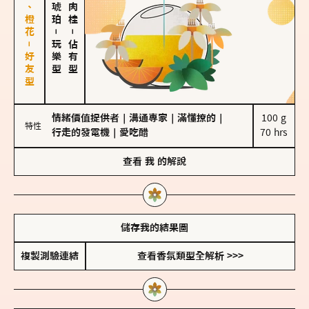
佛手柑、橙花－好友型
－
－
玩樂型
佔有型
情緒價值提供者
｜
溝通專家
｜
滿懂撩的
｜
100 g

特性
行走的發電機
｜
愛吃醋
70 hrs
查看
我
的解說
儲存我的結果圖
複製測驗連結
查看香氛類型全解析 >>>