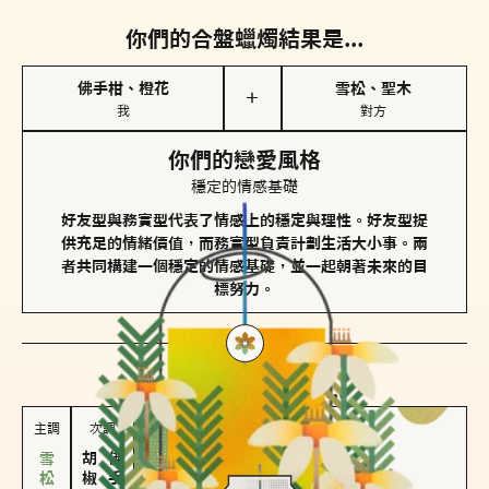
你們的合盤蠟燭結果是...
佛手柑、橙花
雪松、聖木
＋
我
對方
你們的戀愛風格
穩定的情感基礎
好友型與務實型代表了情感上的穩定與理性。好友型提
供充足的情緒價值，而務實型負責計劃生活大小事。兩
者共同構建一個穩定的情感基礎，並一起朝著未來的目
標努力。
對方
的主調蠟燭是...
主調
次調