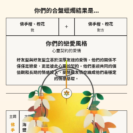
你們的合盤蠟燭結果是...
佛手柑、橙花
佛手柑、橙花
＋
我
對方
你們的戀愛風格
心靈契約的愛情
好友型與好友型立基於深厚友誼的愛情。他們的關係不
僅僅是戀愛，更是彼此心靈的契約。他們重視共同的價
值觀和長期的情感投入，愛情和友情交織成他們最穩定
的情感基礎。
對方
的主調蠟燭是...
主調
次調