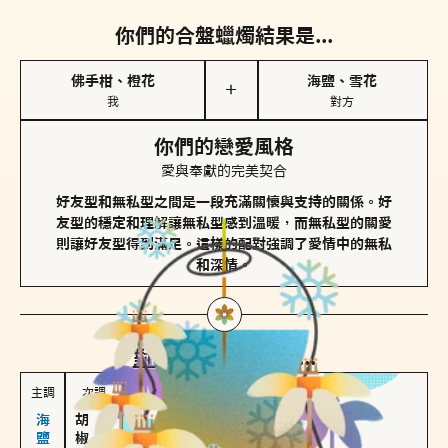
你們的合盤蠟燭結果是...
佛手柑、橙花
海鹽、雪花
＋
我
對方
你們的戀愛風格
愛與奉獻的完美契合
好友型和無私型之間是一段充滿關懷與支持的關係。好
友型的穩定和理解讓無私型感到溫暖，而無私型的關愛
則讓好友型得到滿足。這樣的配對強調了愛情中的無私
和深情。
對方
的主調蠟燭是...
主調
次調