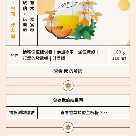
佛手柑、橙花－好友型
－
－
玩樂型
務實型
情緒價值提供者
｜
溝通專家
｜
滿懂撩的
｜
100 g

特性
行走的發電機
｜
計畫通
110 hrs
查看
我
的解說
儲存我的結果圖
複製測驗連結
查看香氛類型全解析 >>>