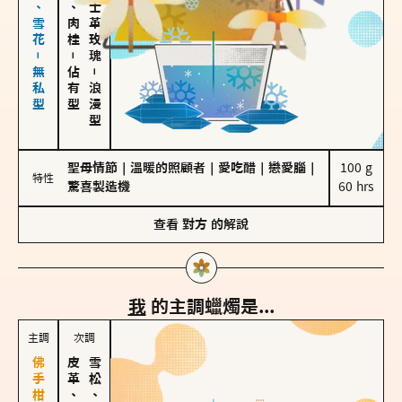
海鹽、雪花－無私型
胡椒、肉桂
大馬士革玫瑰
－
佔有型
－
浪漫型
聖母情節
｜
溫暖的照顧者
｜
愛吃醋
｜
戀愛腦
｜
100 g

特性
驚喜製造機
60 hrs
查看
對方
的解說
我
的主調蠟燭是...
主調
次調
皮革、琥珀
雪松、聖木