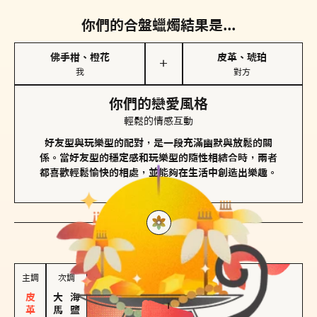
你們的合盤蠟燭結果是...
佛手柑、橙花
皮革、琥珀
＋
我
對方
你們的戀愛風格
輕鬆的情感互動
好友型與玩樂型的配對，是一段充滿幽默與放鬆的關
係。當好友型的穩定感和玩樂型的隨性相結合時，兩者
都喜歡輕鬆愉快的相處，並能夠在生活中創造出樂趣。
對方
的主調蠟燭是...
主調
次調