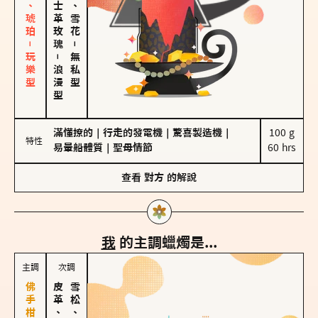
皮革、琥珀－玩樂型
大馬士革玫瑰
海鹽、雪花
－
－
無私型
浪漫型
滿懂撩的
｜
行走的發電機
｜
驚喜製造機
｜
100 g

特性
易暈船體質
｜
聖母情節
60 hrs
查看
對方
的解說
我
的主調蠟燭是...
主調
次調
皮革、琥珀
雪松、聖木