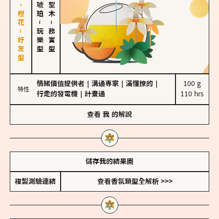
佛手柑、橙花－好友型
－
－
玩樂型
務實型
情緒價值提供者
｜
溝通專家
｜
滿懂撩的
｜
100 g

特性
行走的發電機
｜
計畫通
110 hrs
查看
我
的解說
儲存我的結果圖
複製測驗連結
查看香氛類型全解析 >>>