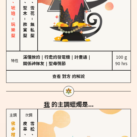
皮革、琥珀－玩樂型
雪松、聖木
海鹽、雪花
－
－
務實型
無私型
滿懂撩的
｜
行走的發電機
｜
計畫通
｜
100 g

特性
關係神隊友
｜
聖母情節
90 hrs
查看
對方
的解說
我
的主調蠟燭是...
主調
次調
皮革、琥珀
雪松、聖木