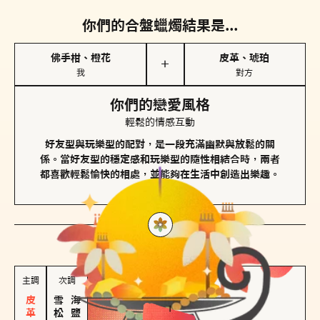
你們的合盤蠟燭結果是...
佛手柑、橙花
皮革、琥珀
＋
我
對方
你們的戀愛風格
輕鬆的情感互動
好友型與玩樂型的配對，是一段充滿幽默與放鬆的關
係。當好友型的穩定感和玩樂型的隨性相結合時，兩者
都喜歡輕鬆愉快的相處，並能夠在生活中創造出樂趣。
對方
的主調蠟燭是...
主調
次調