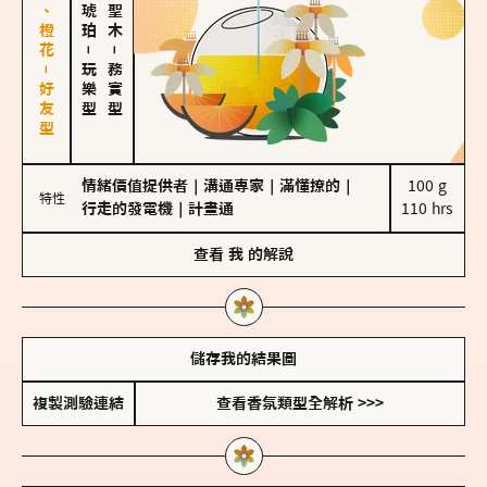
佛手柑、橙花－好友型
－
－
玩樂型
務實型
情緒價值提供者
｜
溝通專家
｜
滿懂撩的
｜
100 g

特性
行走的發電機
｜
計畫通
110 hrs
查看
我
的解說
儲存我的結果圖
複製測驗連結
查看香氛類型全解析 >>>