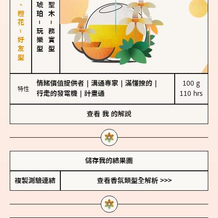
佛手柑、橙花－好友型
－
－
玩樂型
務實型
情緒價值提供者
｜
溝通專家
｜
滿懂撩的
｜
100 g

特性
行走的發電機
｜
計畫通
110 hrs
查看
我
的解說
儲存我的結果圖
複製測驗連結
查看香氛類型全解析 >>>