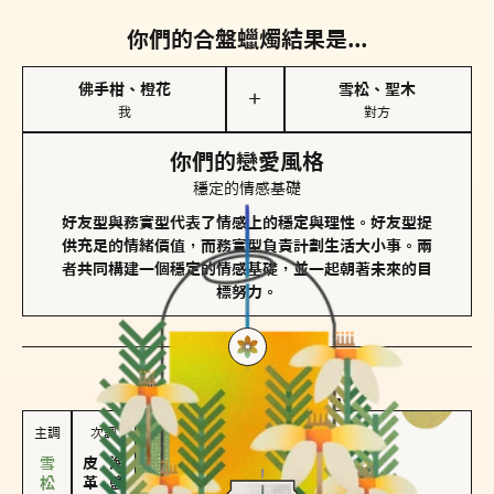
你們的合盤蠟燭結果是...
佛手柑、橙花
雪松、聖木
＋
我
對方
你們的戀愛風格
穩定的情感基礎
好友型與務實型代表了情感上的穩定與理性。好友型提
供充足的情緒價值，而務實型負責計劃生活大小事。兩
者共同構建一個穩定的情感基礎，並一起朝著未來的目
標努力。
對方
的主調蠟燭是...
主調
次調