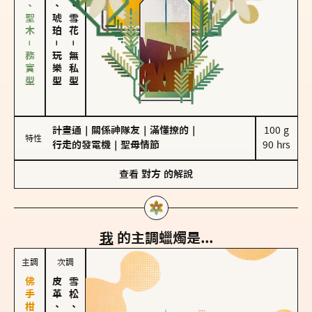
雪松、聖木－務實型
皮革、琥珀
海鹽、雪花
－
－
玩樂型
無私型
計畫通
｜
關係神隊友
｜
滿懂撩的
｜
100 g

特性
行走的發電機
｜
聖母情節
90 hrs
查看
對方
的解說
我
的主調蠟燭是...
主調
次調
皮革、琥珀
雪松、聖木