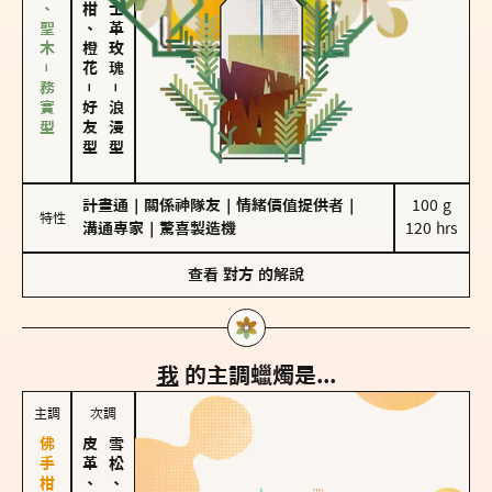
雪松、聖木－務實型
佛手柑、橙花
大馬士革玫瑰
－
－
好友型
浪漫型
計畫通
｜
關係神隊友
｜
情緒價值提供者
｜
100 g

特性
溝通專家
｜
驚喜製造機
120 hrs
查看
對方
的解說
我
的主調蠟燭是...
主調
次調
皮革、琥珀
雪松、聖木