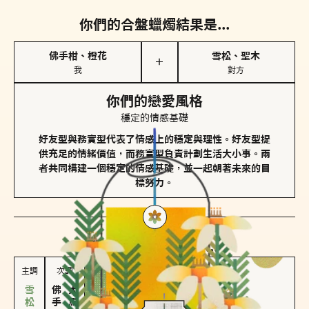
你們的合盤蠟燭結果是...
佛手柑、橙花
雪松、聖木
＋
我
對方
你們的戀愛風格
穩定的情感基礎
好友型與務實型代表了情感上的穩定與理性。好友型提
供充足的情緒價值，而務實型負責計劃生活大小事。兩
者共同構建一個穩定的情感基礎，並一起朝著未來的目
標努力。
對方
的主調蠟燭是...
主調
次調