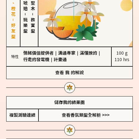
佛手柑、橙花－好友型
－
－
玩樂型
務實型
情緒價值提供者
｜
溝通專家
｜
滿懂撩的
｜
100 g

特性
行走的發電機
｜
計畫通
110 hrs
查看
我
的解說
儲存我的結果圖
複製測驗連結
查看香氛類型全解析 >>>