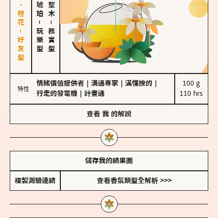
佛手柑、橙花－好友型
－
－
玩樂型
務實型
情緒價值提供者
｜
溝通專家
｜
滿懂撩的
｜
100 g

特性
行走的發電機
｜
計畫通
110 hrs
查看
我
的解說
儲存我的結果圖
複製測驗連結
查看香氛類型全解析 >>>