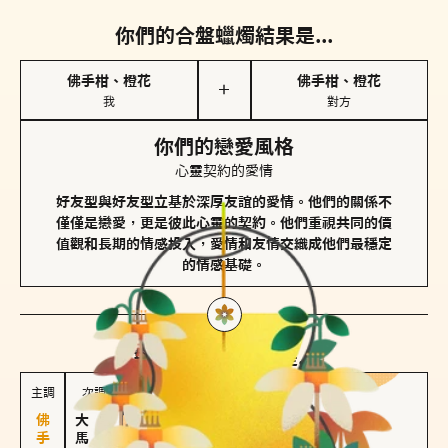
你們的合盤蠟燭結果是...
佛手柑、橙花
佛手柑、橙花
＋
我
對方
你們的戀愛風格
心靈契約的愛情
好友型與好友型立基於深厚友誼的愛情。他們的關係不
僅僅是戀愛，更是彼此心靈的契約。他們重視共同的價
值觀和長期的情感投入，愛情和友情交織成他們最穩定
的情感基礎。
對方
的主調蠟燭是...
主調
次調