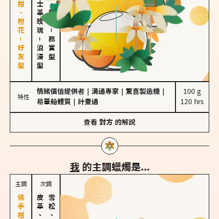
佛手柑、橙花－好友型
大馬士革玫瑰
雪松、聖木
－
－
務實型
浪漫型
情緒價值提供者
｜
溝通專家
｜
驚喜製造機
｜
100 g

特性
易暈船體質
｜
計畫通
120 hrs
查看
對方
的解說
我
的主調蠟燭是...
主調
次調
皮革、琥珀
雪松、聖木