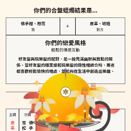
你們的合盤蠟燭結果是...
佛手柑、橙花
皮革、琥珀
＋
我
對方
你們的戀愛風格
輕鬆的情感互動
好友型與玩樂型的配對，是一段充滿幽默與放鬆的關
係。當好友型的穩定感和玩樂型的隨性相結合時，兩者
都喜歡輕鬆愉快的相處，並能夠在生活中創造出樂趣。
對方
的主調蠟燭是...
主調
次調