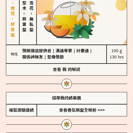
佛手柑、橙花－好友型
－
－
務實型
無私型
情緒價值提供者
｜
溝通專家
｜
計畫通
｜
100 g

特性
關係神隊友
｜
聖母情節
130 hrs
查看
我
的解說
儲存我的結果圖
複製測驗連結
查看香氛類型全解析 >>>