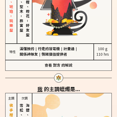
皮革、琥珀－玩樂型
雪松、聖木
佛手柑、橙花
－
務實型
－
好友型
滿懂撩的
｜
行走的發電機
｜
計畫通
｜
100 g

特性
關係神隊友
｜
情緒價值提供者
110 hrs
查看
對方
的解說
我
的主調蠟燭是...
主調
次調
雪松、聖木
海鹽、雪花