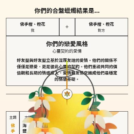
你們的合盤蠟燭結果是...
佛手柑、橙花
佛手柑、橙花
＋
我
對方
你們的戀愛風格
心靈契約的愛情
好友型與好友型立基於深厚友誼的愛情。他們的關係不
僅僅是戀愛，更是彼此心靈的契約。他們重視共同的價
值觀和長期的情感投入，愛情和友情交織成他們最穩定
的情感基礎。
對方
的主調蠟燭是...
主調
次調