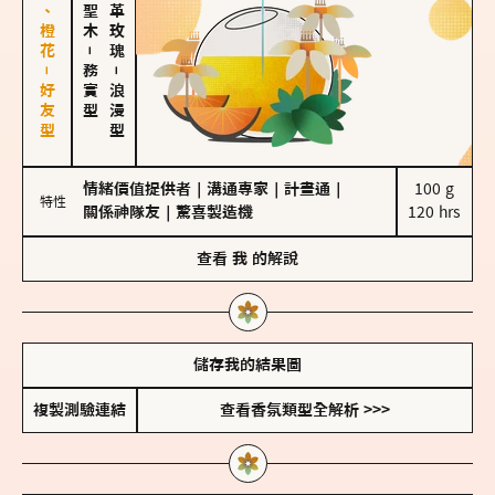
佛手柑、橙花－好友型
大馬士革玫瑰
－
務實型
－
浪漫型
情緒價值提供者
｜
溝通專家
｜
計畫通
｜
100 g

特性
關係神隊友
｜
驚喜製造機
120 hrs
查看
我
的解說
儲存我的結果圖
複製測驗連結
查看香氛類型全解析 >>>