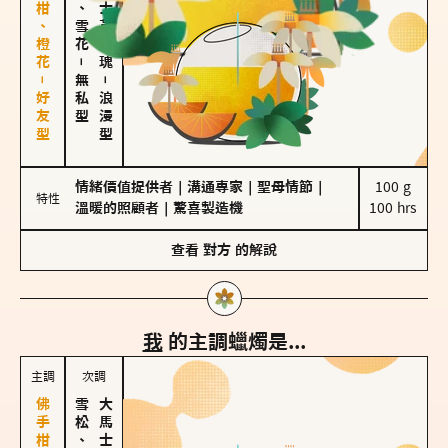
佛手柑、橙花－好友型
海鹽、雪花
大馬士革玫瑰
－
無私型
－
浪漫型
情緒價值提供者
｜
溝通專家
｜
聖母情節
｜
100 g

特性
溫暖的照顧者
｜
驚喜製造機
100 hrs
查看
對方
的解說
我
的主調蠟燭是...
主調
次調
雪松、聖木