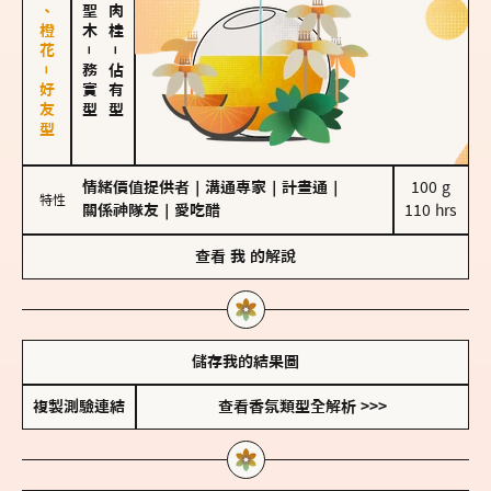
佛手柑、橙花－好友型
－
－
務實型
佔有型
情緒價值提供者
｜
溝通專家
｜
計畫通
｜
100 g

特性
關係神隊友
｜
愛吃醋
110 hrs
查看
我
的解說
儲存我的結果圖
複製測驗連結
查看香氛類型全解析 >>>