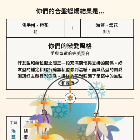
你們的合盤蠟燭結果是...
佛手柑、橙花
海鹽、雪花
＋
我
對方
你們的戀愛風格
愛與奉獻的完美契合
好友型和無私型之間是一段充滿關懷與支持的關係。好
友型的穩定和理解讓無私型感到溫暖，而無私型的關愛
則讓好友型得到滿足。這樣的配對強調了愛情中的無私
和深情。
對方
的主調蠟燭是...
主調
次調