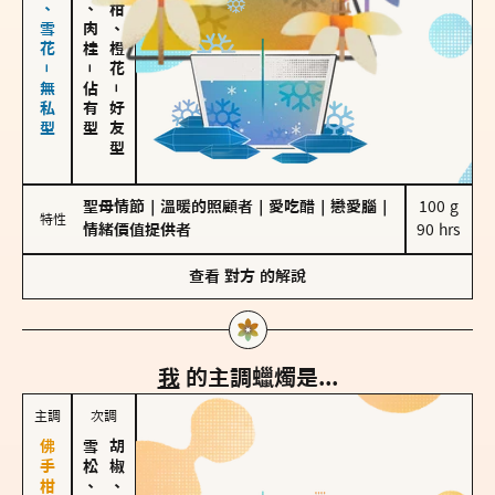
海鹽、雪花－無私型
胡椒、肉桂
佛手柑、橙花
－
佔有型
－
好友型
聖母情節
｜
溫暖的照顧者
｜
愛吃醋
｜
戀愛腦
｜
100 g

特性
情緒價值提供者
90 hrs
查看
對方
的解說
我
的主調蠟燭是...
主調
次調
雪松、聖木
胡椒、肉桂