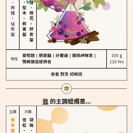
胡椒、肉桂－佔有型
雪松、聖木
佛手柑、橙花
－
務實型
－
好友型
愛吃醋
｜
戀愛腦
｜
計畫通
｜
關係神隊友
｜
100 g

特性
情緒價值提供者
110 hrs
查看
對方
的解說
我
的主調蠟燭是...
主調
次調
雪松、聖木
胡椒、肉桂