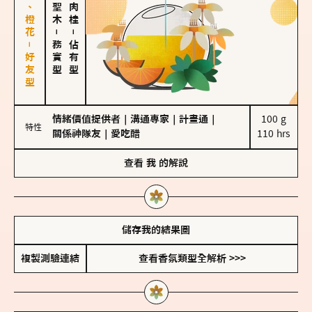
佛手柑、橙花－好友型
－
－
務實型
佔有型
情緒價值提供者
｜
溝通專家
｜
計畫通
｜
100 g

特性
關係神隊友
｜
愛吃醋
110 hrs
查看
我
的解說
儲存我的結果圖
複製測驗連結
查看香氛類型全解析 >>>