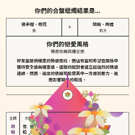
你們的合盤蠟燭結果是...
佛手柑、橙花
胡椒、肉桂
＋
我
對方
你們的戀愛風格
情感依賴與穩定感
好友型提供穩定的情感依託，而佔有型則希望在關係中
獲得安全感與穩定感。這樣的配對會建立起強烈的情感
連結，然而，過度的依賴可能使其中一方感到壓力，進
而影響關係的和諧。
對方
的主調蠟燭是...
主調
次調