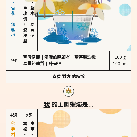
海鹽、雪花－無私型
大馬士革玫瑰
雪松、聖木
－
－
務實型
浪漫型
聖母情節
｜
溫暖的照顧者
｜
驚喜製造機
｜
100 g

特性
易暈船體質
｜
計畫通
100 hrs
查看
對方
的解說
我
的主調蠟燭是...
主調
次調
雪松、聖木
皮革、琥珀