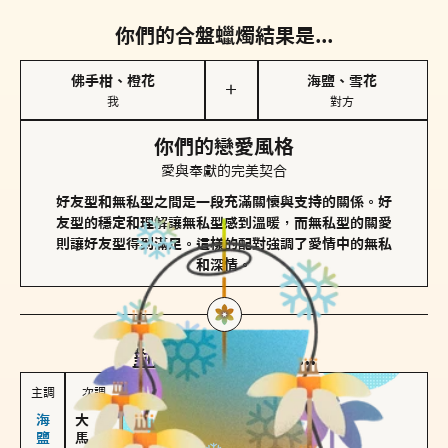
你們的合盤蠟燭結果是...
佛手柑、橙花
海鹽、雪花
＋
我
對方
你們的戀愛風格
愛與奉獻的完美契合
好友型和無私型之間是一段充滿關懷與支持的關係。好
友型的穩定和理解讓無私型感到溫暖，而無私型的關愛
則讓好友型得到滿足。這樣的配對強調了愛情中的無私
和深情。
對方
的主調蠟燭是...
主調
次調