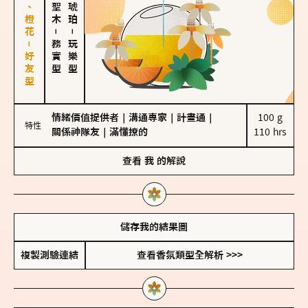
佛手柑、橙花－好友型
－
－
務實型
玩樂型
情緒價值提供者
｜
溝通專家
｜
計畫通
｜
100 g

特性
關係神隊友
｜
滿懂撩的
110 hrs
查看
我
的解說
儲存我的結果圖
複製測驗連結
查看香氛類型全解析 >>>