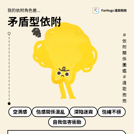
我的依附角色是...
矛盾型依附
＃
依
附
關
係
圖
鑑
＃
遠
距
抱
抱
空洞感
情感關係混亂
深陷迷霧
情緒不穩
自我傷害衝動